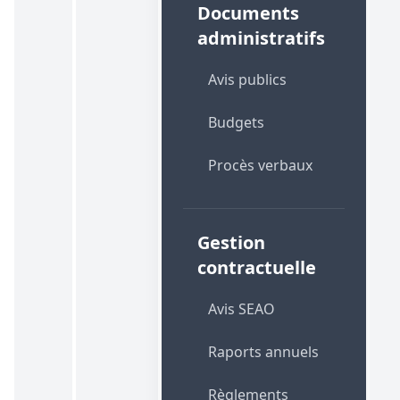
Documents
administratifs
Avis publics
Budgets
Procès verbaux
Gestion
contractuelle
Avis SEAO
Raports annuels
Règlements