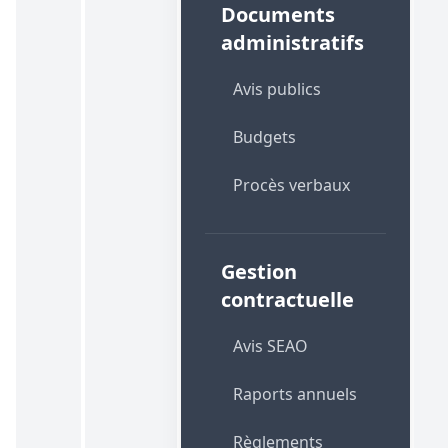
Documents
administratifs
Avis publics
Budgets
Procès verbaux
Gestion
contractuelle
Avis SEAO
Raports annuels
Règlements